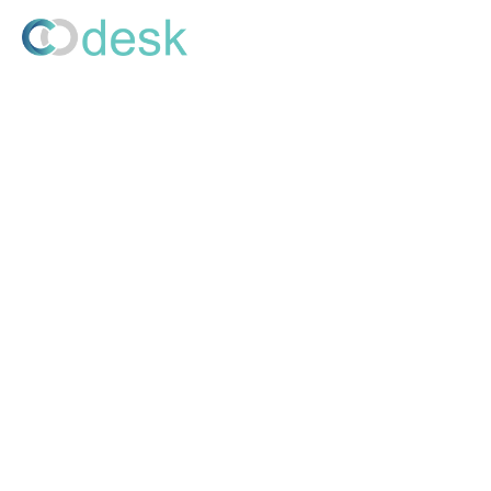
CO Desk คือ ระบบจองโต๊ะทำงานส่วนกลาง Hot Desk ทันสมัย
ช่วยทำให้องค์กรสามารถปรับพื้นที่ทำงานเป็นในรูปแบบ Hybrid
Workplace ได้อย่างลงตัว ตอบโจทย์การทำงานรูปแบบใหม่ในยุค
New Normal
©2020 Exzy Co., Ltd. All rights reserved
Site Map
Home
Blog
Contact Us