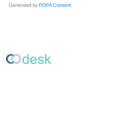
Generated by
PDPA Consent
CO Desk คือ ระบบจองโต๊ะทำงานส่วนกลาง Hot Desk ทันสมัย
ช่วยทำให้องค์กรสามารถปรับพื้นที่ทำงานเป็นในรูปแบบ Hybrid
Workplace ได้อย่างลงตัว ตอบโจทย์การทำงานรูปแบบใหม่ในยุค
New Normal
©2020 Exzy Co., Ltd. All rights reserved